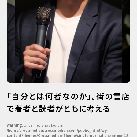
バックオフィス
その他
動画
ビジネス・ブック・アカデミー
業界ビジネス
CMGNOW!
プロフェッショナル対談
ビジネスアスリートのための
コンディショニング
編集4.0
その他
「自分とは何者なのか」。街の書店
で著者と読者がともに考える
ラジオ
Podcast番組
「ビジネス・ブック・アカデミー」
Podcast番組
Warning
: Undefined array key 0 in
「小早川幸一郎の編集者で経営者」
/home/crossmedian/crossmedian.com/public_html/wp-
content/themes/Crossmedian-Theme/single-normal.php
on line
12