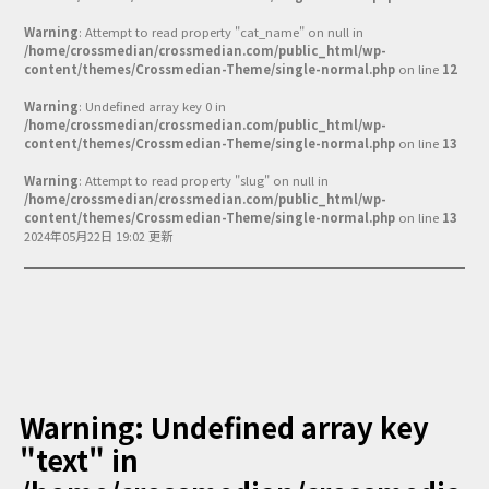
Podcast番組
Warning
: Attempt to read property "cat_name" on null in
「東京広報大学」
/home/crossmedian/crossmedian.com/public_html/wp-
content/themes/Crossmedian-Theme/single-normal.php
on line
12
クロスメディアンとは？
Warning
: Undefined array key 0 in
/home/crossmedian/crossmedian.com/public_html/wp-
広報誌
「クロスメディアン」アーカイブ
content/themes/Crossmedian-Theme/single-normal.php
on line
13
Warning
: Attempt to read property "slug" on null in
/home/crossmedian/crossmedian.com/public_html/wp-
content/themes/Crossmedian-Theme/single-normal.php
on line
13
2024年05月22日 19:02 更新
Warning
: Undefined array key
"text" in