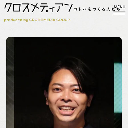
検索
検索
マガジン
新刊ができるまで
EVENT
MY WORK
編集4.0
人間主義的経営
シンカケイコウホウ