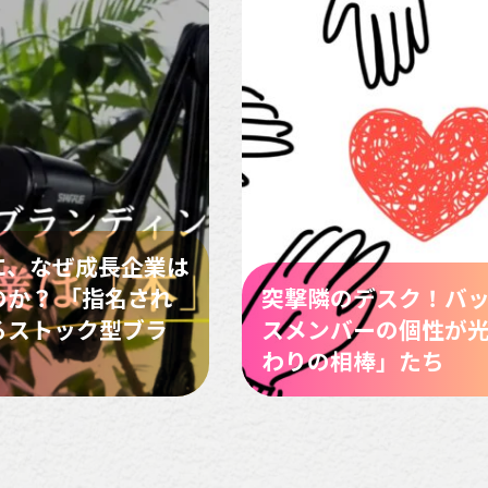
に、なぜ成長企業は
か？ 「指名され
突撃隣のデスク！バ
るストック型ブラ
スメンバーの個性が
わりの相棒」たち