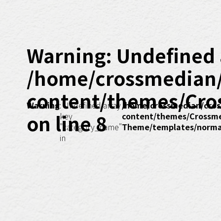
Warning
: Undefined 
/home/crossmedian
content/themes/Cro
Warning
: Undefined array
/home/crossmedian/cros
on line
8
key
content/themes/Crossm
"category_name"
Theme/templates/normal
in