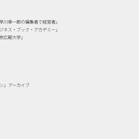
「小早川幸一郎の編集者で経営者」
「ビジネス・ブック・アカデミー」
「東京広報大学」
ン」アーカイブ