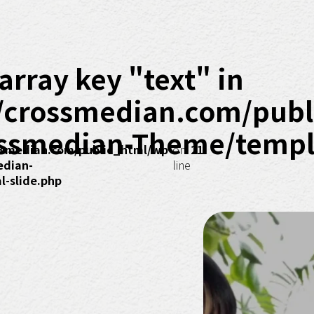
array key "text" in
/crossmedian.com/publ
ssmedian-Theme/templa
smedian.com/public_html/wp-
on
21
edian-
line
-slide.php