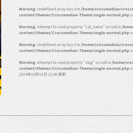
Warning
: Undefined array key 0 in
/home/crossmedian/cross
content/themes/Crossmedian-Theme/single-normal.php
o
Warning
: Attempt to read property "cat_name" on null in
/home
content/themes/Crossmedian-Theme/single-normal.php
o
Warning
: Undefined array key 0 in
/home/crossmedian/cross
content/themes/Crossmedian-Theme/single-normal.php
o
Warning
: Attempt to read property "slug" on null in
/home/cro
content/themes/Crossmedian-Theme/single-normal.php
o
2024年10月15日 21:00 更新