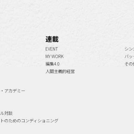
連載
EVENT
シン
MY WORK
バッ
編集4.0
その
人間主義的経営
・アカデミー
ル対談
トのためのコンディショニング