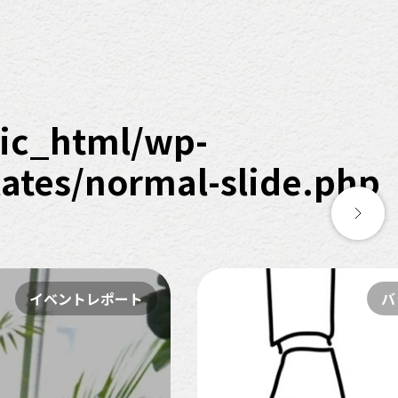
ic_html/wp-
tes/normal-slide.php
イベントレポート
ハ