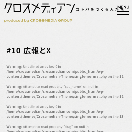
検索
#10 広報とX
検索
Warning
: Undefined array key 0 in
/home/crossmedian/crossmedian.com/public_html/wp-
マガジン
新刊ができるまで
content/themes/Crossmedian-Theme/single-normal.php
on line
12
EVENT
Warning
: Attempt to read property "cat_name" on null in
/home/crossmedian/crossmedian.com/public_html/wp-
MY WORK
content/themes/Crossmedian-Theme/single-normal.php
on line
12
編集4.0
Warning
: Undefined array key 0 in
/home/crossmedian/crossmedian.com/public_html/wp-
人間主義的経営
content/themes/Crossmedian-Theme/single-normal.php
on line
13
シンカケイコウホウ
Warning
: Attempt to read property "slug" on null in
/home/crossmedian/crossmedian.com/public_html/wp-