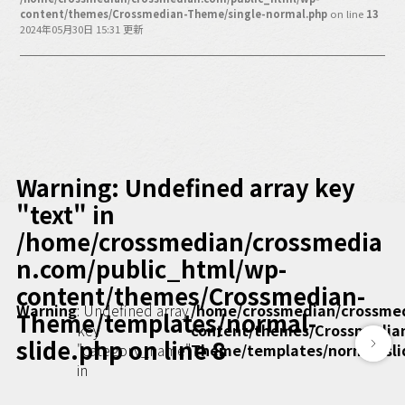
バックオフィス
content/themes/Crossmedian-Theme/single-normal.php
on line
13
その他
2024年05月30日 15:31 更新
動画
ビジネス・ブック・アカデミー
業界ビジネス
CMGNOW!
プロフェッショナル対談
Warning
: Undefined array key
ビジネスアスリートのための
"text" in
コンディショニング
/home/crossmedian/crossmedia
編集4.0
n.com/public_html/wp-
その他
content/themes/Crossmedian-
Warning
: Undefined array
/home/crossmedian/crossme
Theme/templates/normal-
ラジオ
Podcast番組
key
content/themes/Crossmedia
「ビジネス・ブック・アカデミー」
slide.php
on line
8
"category_name"
Theme/templates/normal-sli
Podcast番組
in
「小早川幸一郎の編集者で経営者」