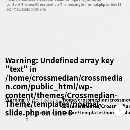
バックオフィス
content/themes/Crossmedian-Theme/single-normal.php
on line
13
その他
2024年11月25日 09:55 更新
動画
ビジネス・ブック・アカデミー
業界ビジネス
CMGNOW!
プロフェッショナル対談
Warning
: Undefined array key
ビジネスアスリートのための
"text" in
コンディショニング
/home/crossmedian/crossmedia
編集4.0
n.com/public_html/wp-
その他
content/themes/Crossmedian-
Warning
: Undefined array
/home/crossmedian/crossme
Theme/templates/normal-
ラジオ
Podcast番組
key
content/themes/Crossmedia
「ビジネス・ブック・アカデミー」
slide.php
on line
8
"category_name"
Theme/templates/normal-sli
Podcast番組
in
「小早川幸一郎の編集者で経営者」