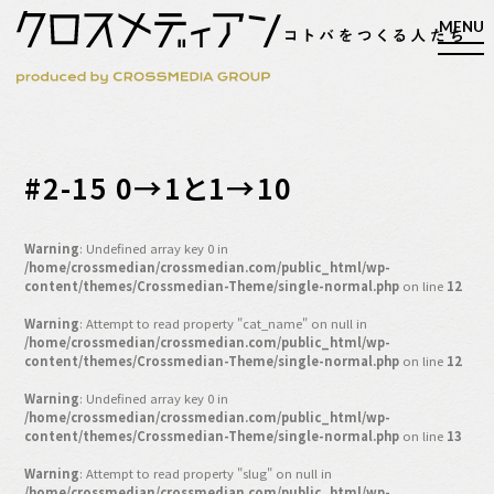
検索
#2-15 0→1と1→10
検索
Warning
: Undefined array key 0 in
/home/crossmedian/crossmedian.com/public_html/wp-
マガジン
新刊ができるまで
content/themes/Crossmedian-Theme/single-normal.php
on line
12
EVENT
Warning
: Attempt to read property "cat_name" on null in
/home/crossmedian/crossmedian.com/public_html/wp-
MY WORK
content/themes/Crossmedian-Theme/single-normal.php
on line
12
編集4.0
Warning
: Undefined array key 0 in
/home/crossmedian/crossmedian.com/public_html/wp-
人間主義的経営
content/themes/Crossmedian-Theme/single-normal.php
on line
13
シンカケイコウホウ
Warning
: Attempt to read property "slug" on null in
/home/crossmedian/crossmedian.com/public_html/wp-