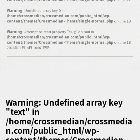
バックオフィス
その他
Warning
: Undefined array key 0 in
/home/crossmedian/crossmedian.com/public_html/wp-
content/themes/Crossmedian-Theme/single-normal.php
on line
13
動画
ビジネス・ブック・アカデミー
Warning
: Attempt to read property "slug" on null in
業界ビジネス
/home/crossmedian/crossmedian.com/public_html/wp-
content/themes/Crossmedian-Theme/single-normal.php
on line
13
CMGNOW!
2024年11月14日 10:07 更新
プロフェッショナル対談
ビジネスアスリートのための
コンディショニング
編集4.0
その他
Warning
: Undefined array key
"text" in
ラジオ
Podcast番組
「ビジネス・ブック・アカデミー」
/home/crossmedian/crossmedia
Podcast番組
n.com/public_html/wp-
「小早川幸一郎の編集者で経営者」
content/themes/Crossmedian-