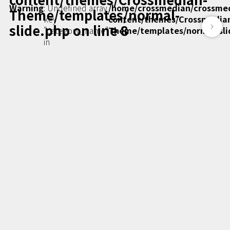
Podcast番組
Warning
: Undefined array
/home/crossmedian/crossme
Theme/templates/normal-
「東京広報大学」
key
content/themes/Crossmedia
slide.php
on line
8
"category_name"
Theme/templates/normal-sli
in
クロスメディアンとは？
広報誌
「クロスメディアン」アーカイブ