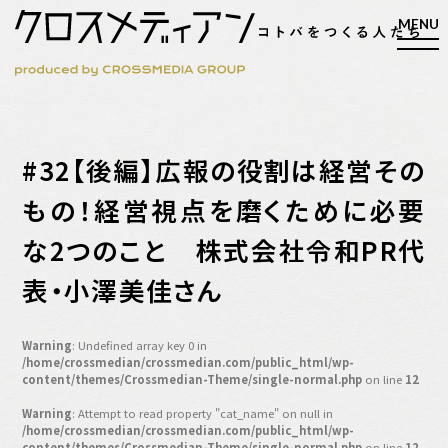
検索
#32【後編】広報の役割は経営その
検索
もの！経営視点を磨くために必要
な2つのこと 株式会社令和PR代
マガジン
新刊ができるまで
表・小澤美佳さん
EVENT
MY WORK
Warning
: Undefined array key 0 in
編集4.0
/home/crossmedian/crossmedian.com/public_html/wp-
content/themes/Crossmedian-Theme/single-normal.php
on line
12
人間主義的経営
Warning
: Attempt to read property "cat_name" on null in
シンカケイコウホウ
/home/crossmedian/crossmedian.com/public_html/wp-
content/themes/Crossmedian-Theme/single-normal.php
on line
12