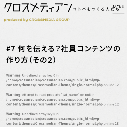
検索
#7 何を伝える？社員コンテンツの
検索
作り方（その２）
マガジン
新刊ができるまで
Warning
: Undefined array key 0 in
/home/crossmedian/crossmedian.com/public_html/wp-
EVENT
content/themes/Crossmedian-Theme/single-normal.php
on line
12
MY WORK
Warning
: Attempt to read property "cat_name" on null in
/home/crossmedian/crossmedian.com/public_html/wp-
編集4.0
content/themes/Crossmedian-Theme/single-normal.php
on line
12
人間主義的経営
Warning
: Undefined array key 0 in
シンカケイコウホウ
/home/crossmedian/crossmedian.com/public_html/wp-
content/themes/Crossmedian-Theme/single-normal.php
on line
13