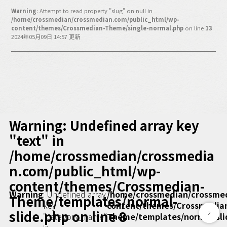
バックオフィス
Warning
: Attempt to read property "slug" on null in
その他
/home/crossmedian/crossmedian.com/public_html/wp-
content/themes/Crossmedian-Theme/single-normal.php
on line
13
2024年05月09日 14:57 更新
動画
ビジネス・ブック・アカデミー
業界ビジネス
CMGNOW!
プロフェッショナル対談
ビジネスアスリートのための
コンディショニング
Warning
: Undefined array key
編集4.0
"text" in
/home/crossmedian/crossmedia
その他
n.com/public_html/wp-
ラジオ
Podcast番組
content/themes/Crossmedian-
「ビジネス・ブック・アカデミー」
Warning
: Undefined array
/home/crossmedian/crossme
Theme/templates/normal-
key
content/themes/Crossmedia
Podcast番組
slide.php
on line
8
"category_name"
Theme/templates/normal-sli
「小早川幸一郎の編集者で経営者」