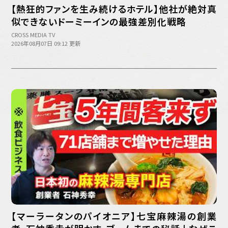
バックオフィス
【熱狂的ファンを生み続けるホテル】他社が絶対真
その他
似できないドーミーインの最強差別化戦略
CROSS MEDIA TV
動画
ビジネス・ブック・アカデミー
2026年08月07日 09:12 更新
業界ビジネス
CMGNOW!
プロフェッショナル対談
ビジネスアスリートのための
コンディショニング
編集4.0
その他
ラジオ
Podcast番組
「ビジネス・ブック・アカデミー」
Podcast番組
【マーラータンのパイオニア】七宝麻辣湯の創業
「小早川幸一郎の編集者で経営者」