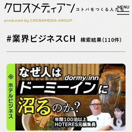
#業界ビジネスCH
検索
検索結果（110件）
検索
マガジン
新刊ができるまで
EVENT
MY WORK
編集4.0
人間主義的経営
シンカケイコウホウ