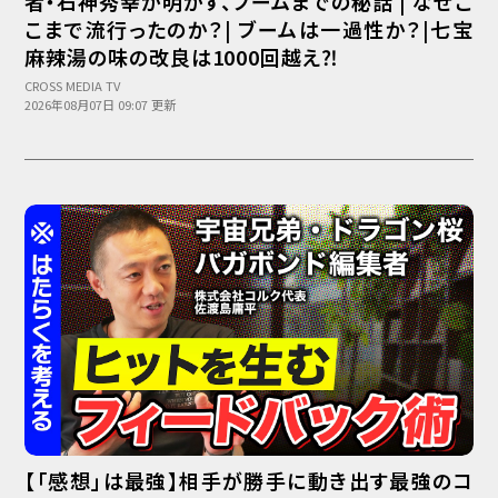
者・石神秀幸が明かす、ブームまでの秘話 | なぜこ
Podcast番組
こまで流行ったのか？| ブームは一過性か？|七宝
「東京広報大学」
麻辣湯の味の改良は1000回越え⁈
CROSS MEDIA TV
クロスメディアンとは？
2026年08月07日 09:07 更新
広報誌
「クロスメディアン」アーカイブ
【「感想」は最強】相手が勝手に動き出す最強のコ