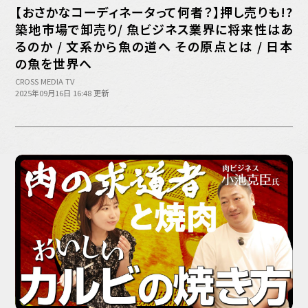
バックオフィス
【おさかなコーディネータって何者？】押し売りも!?
その他
築地市場で卸売り/ 魚ビジネス業界に将来性はあ
るのか / 文系から魚の道へ その原点とは / 日本
動画
ビジネス・ブック・アカデミー
の魚を世界へ
業界ビジネス
CROSS MEDIA TV
2025年09月16日 16:48 更新
CMGNOW!
プロフェッショナル対談
ビジネスアスリートのための
コンディショニング
編集4.0
その他
ラジオ
Podcast番組
「ビジネス・ブック・アカデミー」
Podcast番組
「小早川幸一郎の編集者で経営者」