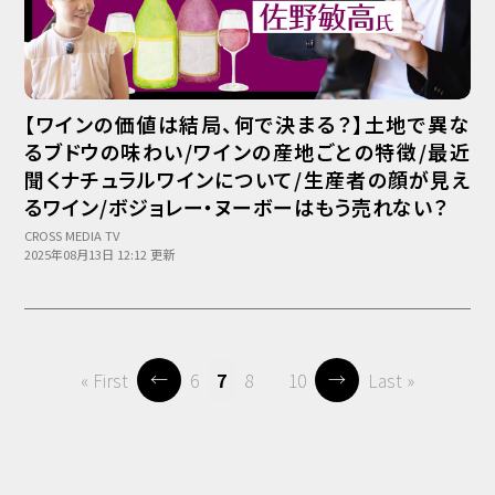
【ワインの価値は結局、何で決まる？】土地で異な
るブドウの味わい/ワインの産地ごとの特徴/最近
聞くナチュラルワインについて/生産者の顔が見え
るワイン/ボジョレー・ヌーボーはもう売れない？
CROSS MEDIA TV
2025年08月13日 12:12 更新
←
→
« First
6
7
8
10
Last »