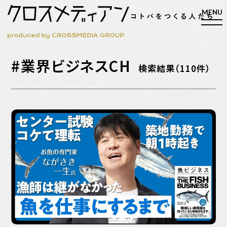
#業界ビジネスCH
検索
検索結果（110件）
検索
マガジン
新刊ができるまで
EVENT
MY WORK
編集4.0
人間主義的経営
シンカケイコウホウ