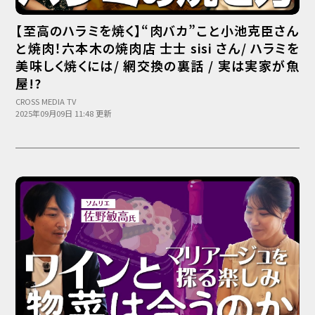
【至高のハラミを焼く】“肉バカ”こと小池克臣さん
と焼肉！六本木の焼肉店 士士 sisi さん/ ハラミを
美味しく焼くには/ 網交換の裏話 / 実は実家が魚
屋!?
CROSS MEDIA TV
2025年09月09日 11:48 更新