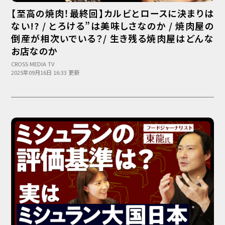
Podcast番組
【至高の焼肉！最終回】カルビとロースに決まりは
「東京広報大学」
ない!? / とろける”は美味しさなのか / 焼肉屋の
倒産が相次いでいる？/ 生き残る焼肉屋はどんな
クロスメディアンとは？
お店なのか
広報誌
「クロスメディアン」アーカイブ
CROSS MEDIA TV
2025年09月16日 16:33 更新