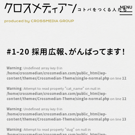
検索
#1-20 採用広報、がんばってます！
検索
Warning
: Undefined array key 0 in
/home/crossmedian/crossmedian.com/public_html/wp-
マガジン
新刊ができるまで
content/themes/Crossmedian-Theme/single-normal.php
on line
12
EVENT
Warning
: Attempt to read property "cat_name" on null in
/home/crossmedian/crossmedian.com/public_html/wp-
MY WORK
content/themes/Crossmedian-Theme/single-normal.php
on line
12
編集4.0
Warning
: Undefined array key 0 in
/home/crossmedian/crossmedian.com/public_html/wp-
人間主義的経営
content/themes/Crossmedian-Theme/single-normal.php
on line
13
シンカケイコウホウ
Warning
: Attempt to read property "slug" on null in
/home/crossmedian/crossmedian.com/public_html/wp-