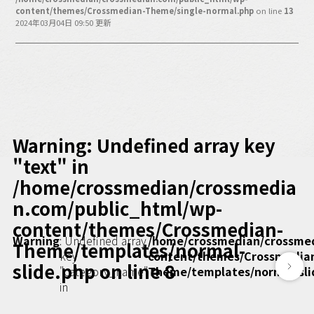
バックオフィス
content/themes/Crossmedian-Theme/single-normal.php
on line
13
その他
2024年03月04日 09:50 更新
動画
ビジネス・ブック・アカデミー
業界ビジネス
CMGNOW!
プロフェッショナル対談
Warning
: Undefined array key
ビジネスアスリートのための
"text" in
コンディショニング
/home/crossmedian/crossmedia
編集4.0
n.com/public_html/wp-
その他
content/themes/Crossmedian-
Warning
: Undefined array
/home/crossmedian/crossme
Theme/templates/normal-
ラジオ
Podcast番組
key
content/themes/Crossmedia
「ビジネス・ブック・アカデミー」
slide.php
on line
8
"category_name"
Theme/templates/normal-sli
Podcast番組
in
「小早川幸一郎の編集者で経営者」